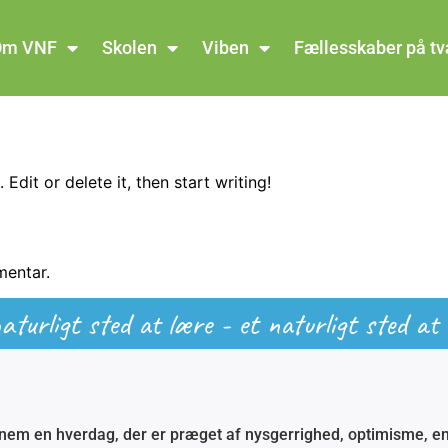
Om VNF
Skolen
Viben
Fællesskaber på t
Edit or delete it, then start writing!
mentar.
aturligt sted at lære - et naturligt sted at
em en hverdag, der er præget af nysgerrighed, optimisme, e