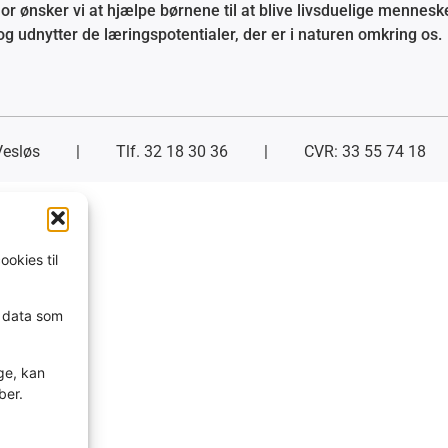
r ønsker vi at hjælpe børnene til at blive livsduelige menneske
og udnytter de læringspotentialer, der er i naturen omkring os.
esløs
| Tlf. 32 18 30 36
|
CVR: 33 55 74 18
ookies til
e data som
ge, kan
ber.