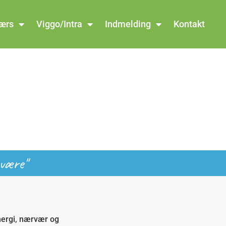
værs
Viggo/Intra
Indmelding
Kontakt
 være"
nergi, nærvær og