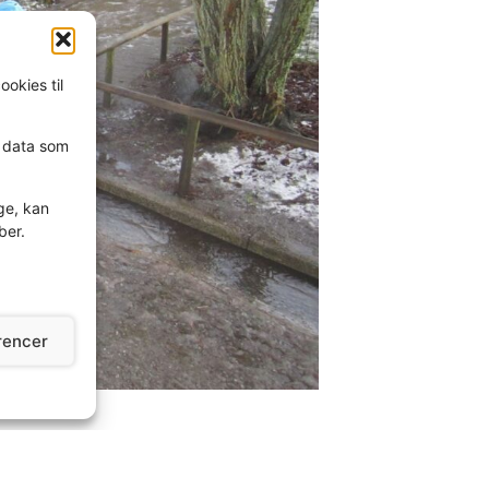
ookies til
e data som
ge, kan
ber.
rencer