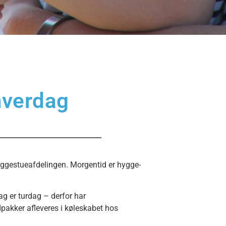
hverdag
vuggestueafdelingen. Morgentid er hygge-
ag er turdag – derfor har
kker afleveres i køleskabet hos