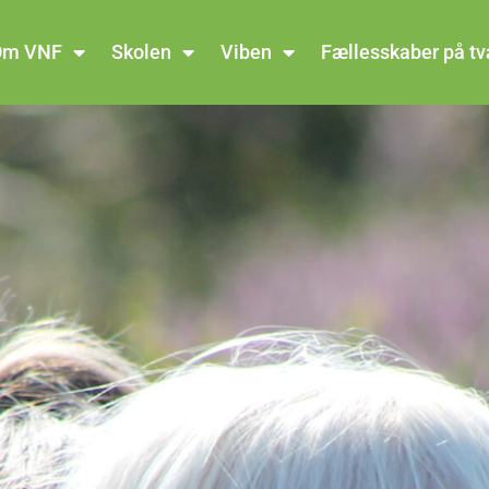
Om VNF
Skolen
Viben
Fællesskaber på t