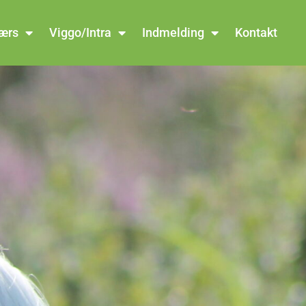
værs
Viggo/Intra
Indmelding
Kontakt