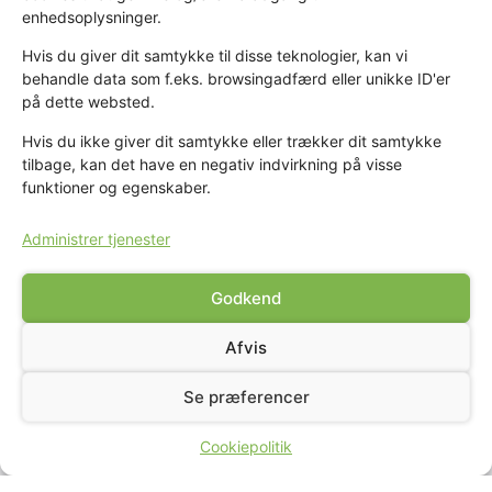
enhedsoplysninger.
Hvad skal I selv have med
Hvis du giver dit samtykke til disse teknologier, kan vi
behandle data som f.eks. browsingadfærd eller unikke ID'er
Fravær
på dette websted.
Hvis du ikke giver dit samtykke eller trækker dit samtykke
Sydom
tilbage, kan det have en negativ indvirkning på visse
funktioner og egenskaber.
Solskin = Beskyttelse
Administrer tjenester
Godkend
Afvis
"Et naturligt sted at lære - et naturligt sted at
Se præferencer
være"
Cookiepolitik