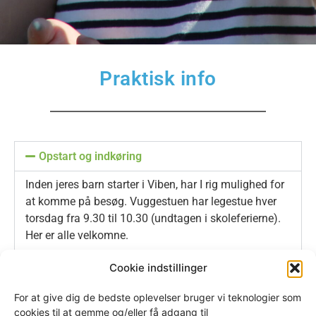
Praktisk info
Opstart og indkøring
Inden jeres barn starter i Viben, har I rig mulighed for
at komme på besøg. Vuggestuen har legestue hver
torsdag fra 9.30 til 10.30 (undtagen i skoleferierne).
Her er alle velkomne.
Sammen med jer forældre tilrettelægger vi en opstart
Cookie indstillinger
og indkøring, som både I og jeres barn kan føle sig
trygge i. Vi anbefaler, I afsætter 1 til 2 uger til
For at give dig de bedste oplevelser bruger vi teknologier som
cookies til at gemme og/eller få adgang til
indkøring.