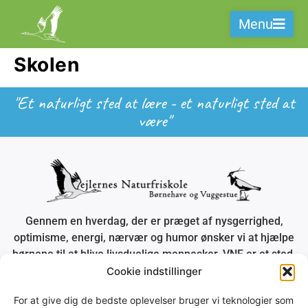
Menu
Skolen
"Et naturligt sted at lære - et naturligt sted at
være"
Gennem en hverdag, der er præget af nysgerrighed,
optimisme, energi, nærvær og humor ønsker vi at hjælpe
børnene til at blive livsduelige mennesker. VNF er et sted,
der ser og udnytter de læringspotentialer, der er i naturen
Cookie indstillinger
omkring os.
For at give dig de bedste oplevelser bruger vi teknologier som