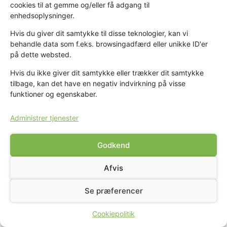
cookies til at gemme og/eller få adgang til
enhedsoplysninger.
Vejlernes Naturfriskole 2022
Hvis du giver dit samtykke til disse teknologier, kan vi
Højstrupvej 110, Øsløs 7742 Vesløs
behandle data som f.eks. browsingadfærd eller unikke ID'er
Tlf. 32 18 30 36
på dette websted.
CVR: 33 55 74 18
Hvis du ikke giver dit samtykke eller trækker dit samtykke
tilbage, kan det have en negativ indvirkning på visse
funktioner og egenskaber.
Administrer tjenester
Godkend
Afvis
Se præferencer
Cookiepolitik